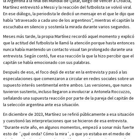
la Argentina a la final del Mundial de Qatar, luego de vencer a Croacia,
Martínez entrevistó a Messi y la reacción del futbolista se volvió viral.
En ese diálogo, la periodista le dedicó un mensaje en el que le dijo que
había “atravesado a cada uno de los argentinos”, mientras el capitán la
escuchaba en silencio y sostenía la mirada durante varios segundos.
Meses más tarde, la propia Martínez recordó aquel momento y explicó
que la actitud del futbolista le llamó la atención porque hasta entonces
nunca había mantenido un contacto visual tan prolongado durante una
entrevista. Según contó, fue esa reacción la que la hizo percibir que el
capitán se había emocionado con sus palabras.
Después de eso, el foco dejó de estar en la entrevista y pasó a las
especulaciones que comenzaron a circular en redes sociales sobre un
supuesto interés sentimental entre ambos. Las versiones, que nunca
tuvieron sustento, incluso llegaron a involucrar a Antonela Roccuzzo,
señalando una supuesta reacción por parte de la pareja del capitán de
la selección argentina ante esa situación.
En diciembre de 2023, Martínez se refirió públicamente a esa situación
y cuestionó las interpretaciones que se hicieron de esa entrevista.
“Durante este año, en algunos momentos, empezó a sonar más fuerte
esto de ´¿qué onda? Cómo la mira´, o que yo estaba en el medio de