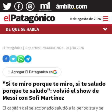
Tog
6 de agosto de 2026
nav
DE QUE SE HABLA
El Patagónico
|
Deportes
|
MUNDIAL 2026
-
04 julio 2026
+
Agregar El Patagonico en
"Si te miro porque te miro, si te saludo
porque te saludo": volvió el show de
Messi con Sofi Martínez
El capitán del seleccionado saludó a la periodista y se