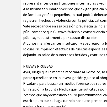
representantes de instituciones intermedias y veci
A la misma se sumaron vecinos que exigen justicia p
de familias y niños pequeños, lo cual podría deberse
registren hechos de violencia con la policía, tal co
Vale recordar que en esa ocasión prevalecía la indig
públicamente que Gustavo falleció a consecuencia de
pública, supuestamente por causar disturbios.
Algunos manifestantes insultaron y apedrearon a l
lo cual irrumpieron efectivos de fuerzas especiale
dejando un saldo de numerosos heridos y contusos 
NUEVAS PRUEBAS
Ayer, luego que la marcha retornara al Gorosito, la
parte querellante en la investigación y junto al ab
Rivadavia para buscar un médico forense que represe
En relación a la Junta Médica que fue solicitada por
"vemos que hay demasiado apuro por exhumar el cadá
escrito para que se haga cuando nosotros presentem
vuelva a hacer la autopsia".