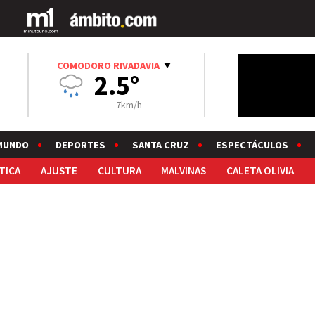
COMODORO RIVADAVIA
2.5°
7km/h
MUNDO
DEPORTES
SANTA CRUZ
ESPECTÁCULOS
TICA
AJUSTE
CULTURA
MALVINAS
CALETA OLIVIA