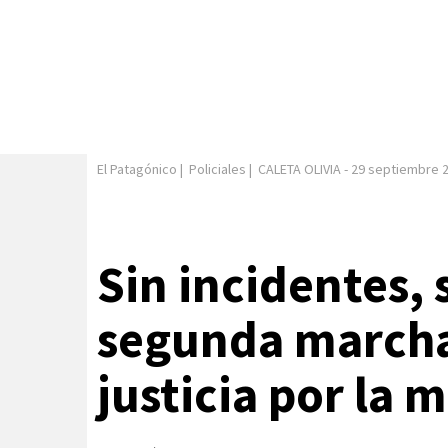
El Patagónico
|
Policiales
|
CALETA OLIVIA
-
29 septiembre 
Sin incidentes, s
segunda march
justicia por la 