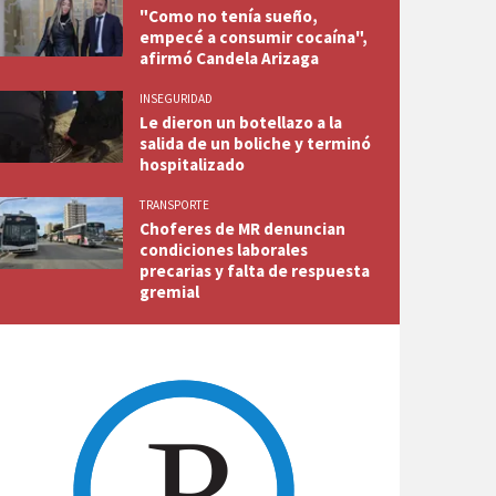
"Como no tenía sueño,
empecé a consumir cocaína",
afirmó Candela Arizaga
INSEGURIDAD
Le dieron un botellazo a la
salida de un boliche y terminó
hospitalizado
TRANSPORTE
Choferes de MR denuncian
condiciones laborales
precarias y falta de respuesta
gremial