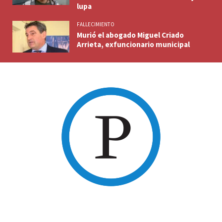
lupa
FALLECIMIENTO
Murió el abogado Miguel Criado
Arrieta, exfuncionario municipal