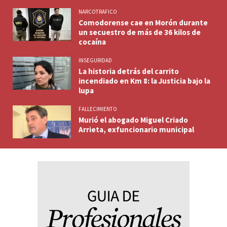
NARCOTRAFICO
Comodorense cae en Morón durante
un secuestro de más de 36 kilos de
cocaína
INSEGURIDAD
La historia detrás del carrito
incendiado en Km 8: la Justicia bajo la
lupa
FALLECIMIENTO
Murió el abogado Miguel Criado
Arrieta, exfuncionario municipal