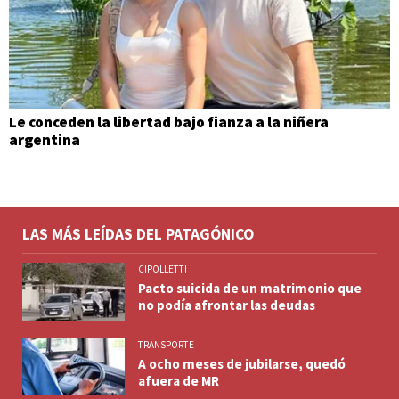
Le conceden la libertad bajo fianza a la niñera
argentina
LAS MÁS LEÍDAS DEL PATAGÓNICO
CIPOLLETTI
Pacto suicida de un matrimonio que
no podía afrontar las deudas
TRANSPORTE
A ocho meses de jubilarse, quedó
afuera de MR