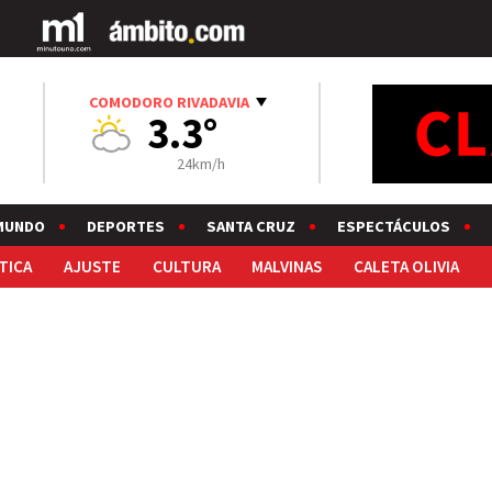
COMODORO RIVADAVIA
3.3°
24km/h
MUNDO
DEPORTES
SANTA CRUZ
ESPECTÁCULOS
TICA
AJUSTE
CULTURA
MALVINAS
CALETA OLIVIA