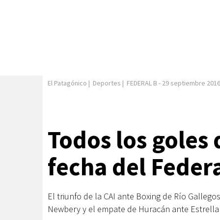
El Patagónico
|
Deportes
|
FEDERAL B
-
29 septiembre 201
Todos los goles 
fecha del Federa
El triunfo de la CAI ante Boxing de Río Gallegos
Newbery y el empate de Huracán ante Estrella