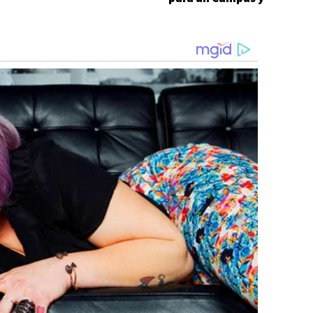
ganándole al
peleará en el CFC XI
campeón