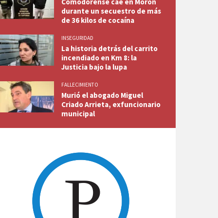
Comodorense cae en Morón
durante un secuestro de más
de 36 kilos de cocaína
INSEGURIDAD
La historia detrás del carrito
incendiado en Km 8: la
Justicia bajo la lupa
FALLECIMIENTO
Murió el abogado Miguel
Criado Arrieta, exfuncionario
municipal