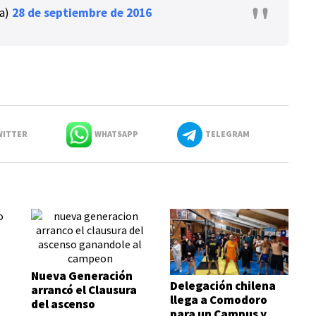
ia)
28 de septiembre de 2016
ITTER
WHATSAPP
TELEGRAM
o
Nueva Generación
Delegación chilena
arrancó el Clausura
llega a Comodoro
del ascenso
para un Campus y