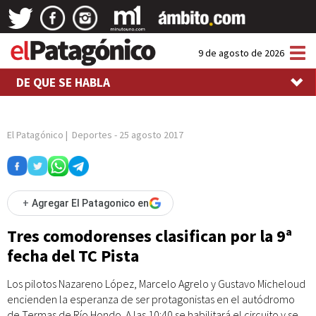
Tog
9 de agosto de 2026
nav
DE QUE SE HABLA
El Patagónico
|
Deportes
-
25 agosto 2017
+
Agregar El Patagonico en
Tres comodorenses clasifican por la 9ª
fecha del TC Pista
Los pilotos Nazareno López, Marcelo Agrelo y Gustavo Micheloud
encienden la esperanza de ser protagonistas en el autódromo
de Termas de Río Hondo. A las 10:40 se habilitará el circuito y se