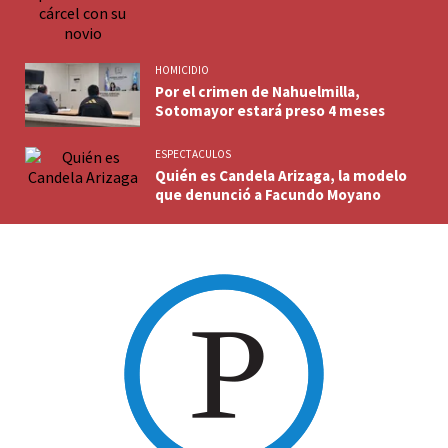
HOMICIDIO
Por el crimen de Nahuelmilla,
Sotomayor estará preso 4 meses
ESPECTACULOS
Quién es Candela Arizaga, la modelo
que denunció a Facundo Moyano