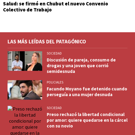
Salud: se firmó en Chubut el nuevo Convenio
Colectivo de Trabajo
LAS MÁS LEÍDAS DEL PATAGÓNICO
SOCIEDAD
Discusión de pareja, consumo de
drogas y una joven que corrió
semidesnuda
POLICIALES
Facundo Moyano fue detenido cuando
perseguía a una mujer desnuda
SOCIEDAD
Preso rechazó la libertad condicional
por amor: quiere quedarse en la cárcel
con su novio