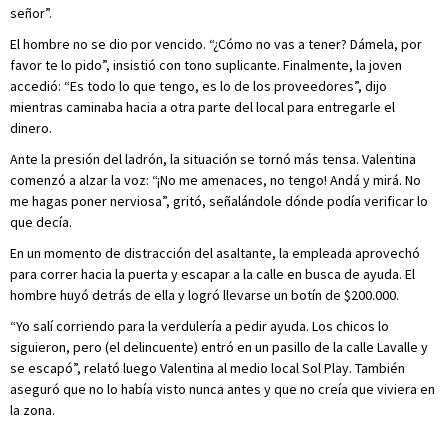
señor”.
El hombre no se dio por vencido. “¿Cómo no vas a tener? Dámela, por
favor te lo pido”, insistió con tono suplicante. Finalmente, la joven
accedió: “Es todo lo que tengo, es lo de los proveedores”, dijo
mientras caminaba hacia a otra parte del local para entregarle el
dinero.
Ante la presión del ladrón, la situación se tornó más tensa. Valentina
comenzó a alzar la voz: “¡No me amenaces, no tengo! Andá y mirá. No
me hagas poner nerviosa”, gritó, señalándole dónde podía verificar lo
que decía.
En un momento de distracción del asaltante, la empleada aprovechó
para correr hacia la puerta y escapar a la calle en busca de ayuda. El
hombre huyó detrás de ella y logró llevarse un botín de $200.000.
“Yo salí corriendo para la verdulería a pedir ayuda. Los chicos lo
siguieron, pero (el delincuente) entró en un pasillo de la calle Lavalle y
se escapó”, relató luego Valentina al medio local Sol Play. También
aseguró que no lo había visto nunca antes y que no creía que viviera en
la zona.