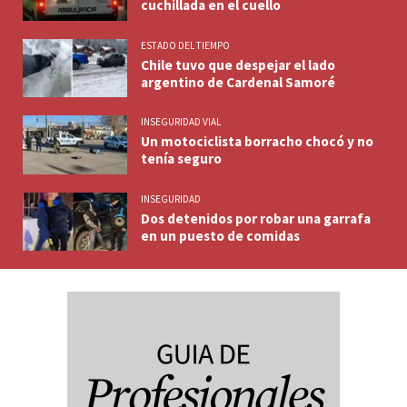
cuchillada en el cuello
ESTADO DEL TIEMPO
Chile tuvo que despejar el lado
argentino de Cardenal Samoré
INSEGURIDAD VIAL
Un motociclista borracho chocó y no
tenía seguro
INSEGURIDAD
Dos detenidos por robar una garrafa
en un puesto de comidas