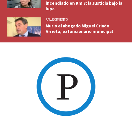
incendiado en Km 8: la Justicia bajo la
lupa
FALLECIMIENTO
Murió el abogado Miguel Criado
Arrieta, exfuncionario municipal