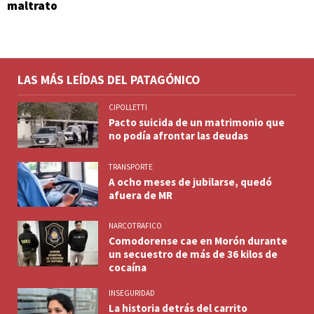
maltrato
LAS MÁS LEÍDAS DEL PATAGÓNICO
CIPOLLETTI
Pacto suicida de un matrimonio que
no podía afrontar las deudas
TRANSPORTE
A ocho meses de jubilarse, quedó
afuera de MR
NARCOTRAFICO
Comodorense cae en Morón durante
un secuestro de más de 36 kilos de
cocaína
INSEGURIDAD
La historia detrás del carrito