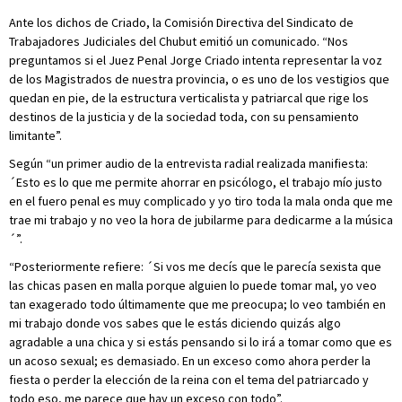
Ante los dichos de Criado, la Comisión Directiva del Sindicato de
Trabajadores Judiciales del Chubut emitió un comunicado. “Nos
preguntamos si el Juez Penal Jorge Criado intenta representar la voz
de los Magistrados de nuestra provincia, o es uno de los vestigios que
quedan en pie, de la estructura verticalista y patriarcal que rige los
destinos de la justicia y de la sociedad toda, con su pensamiento
limitante”.
Según “un primer audio de la entrevista radial realizada manifiesta:
´Esto es lo que me permite ahorrar en psicólogo, el trabajo mío justo
en el fuero penal es muy complicado y yo tiro toda la mala onda que me
trae mi trabajo y no veo la hora de jubilarme para dedicarme a la música
´”.
“Posteriormente refiere: ´Si vos me decís que le parecía sexista que
las chicas pasen en malla porque alguien lo puede tomar mal, yo veo
tan exagerado todo últimamente que me preocupa; lo veo también en
mi trabajo donde vos sabes que le estás diciendo quizás algo
agradable a una chica y si estás pensando si lo irá a tomar como que es
un acoso sexual; es demasiado. En un exceso como ahora perder la
fiesta o perder la elección de la reina con el tema del patriarcado y
todo eso, me parece que hay un exceso con todo”.