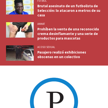
FUTBOL
Brutal asesinato de un futbolista de
Selección: lo atacaron a metros de su
casa
ANMAT
Prohíben la venta de una reconocida
crema desinflamante y una serie de
productos para mascotas
ACOSO SEXUAL
Pasajero realizó exhibiciones
obscenas en un colectivo