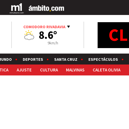
COMODORO RIVADAVIA
8.6°
9km/h
MUNDO
DEPORTES
SANTA CRUZ
ESPECTÁCULOS
TICA
AJUSTE
CULTURA
MALVINAS
CALETA OLIVIA