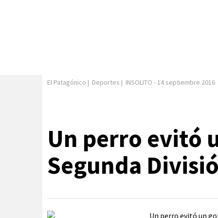
El Patagónico
|
Deportes
|
INSOLITO
-
14 septiembre 2016
Un perro evitó u
Segunda Divisió