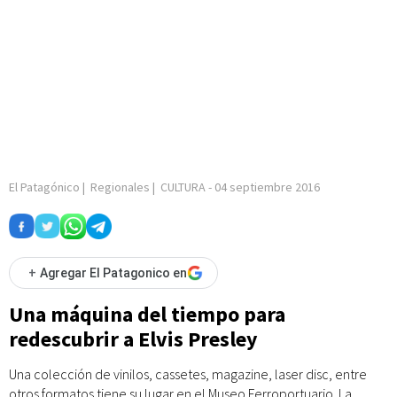
El Patagónico
|
Regionales
|
CULTURA
-
04 septiembre 2016
+
Agregar El Patagonico en
Una máquina del tiempo para
redescubrir a Elvis Presley
Una colección de vinilos, cassetes, magazine, laser disc, entre
otros formatos tiene su lugar en el Museo Ferroportuario. La