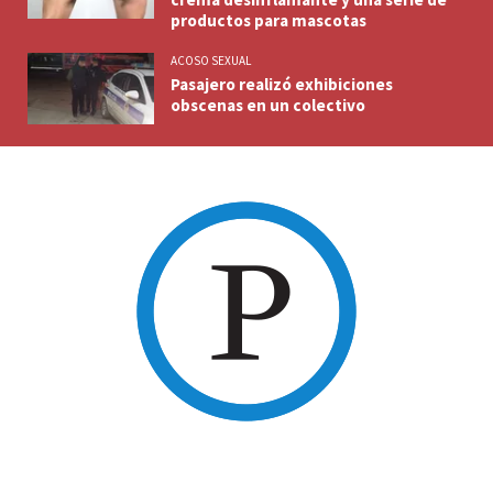
productos para mascotas
ACOSO SEXUAL
Pasajero realizó exhibiciones
obscenas en un colectivo