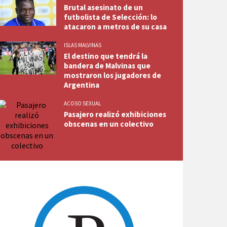
Brutal asesinato de un
futbolista de Selección: lo
atacaron a metros de su casa
ISLAS MALVINAS
El destino que tendrá la
bandera de Malvinas que
mostraron los jugadores de
Argentina
ACOSO SEXUAL
Pasajero realizó exhibiciones
obscenas en un colectivo