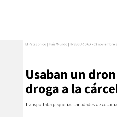
El Patagónico
|
País/Mundo
|
INSEGURIDAD
-
02 noviembre 
Usaban un dron 
droga a la cárce
Transportaba pequeñas cantidades de cocaína