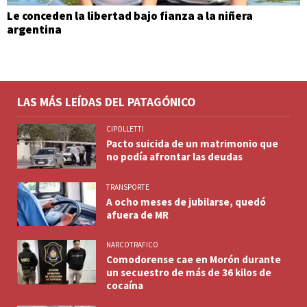
Le conceden la libertad bajo fianza a la niñera
argentina
LAS MÁS LEÍDAS DEL PATAGÓNICO
CIPOLLETTI
Pacto suicida de un matrimonio que
no podía afrontar las deudas
TRANSPORTE
A ocho meses de jubilarse, quedó
afuera de MR
NARCOTRAFICO
Comodorense cae en Morón durante
un secuestro de más de 36 kilos de
cocaína