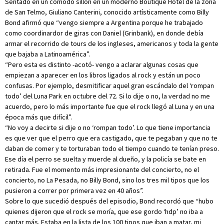
Sentado en un cómodo sillón en un moderno Boutique Hotel de la zona
de San Telmo, Giuliano Canterini, conocido artísticamente como Billy
Bond afirmó que “vengo siempre a Argentina porque he trabajado
como coordinardor de giras con Daniel (Grinbank), en donde debía
armar el recorrido de tours de los ingleses, americanos y toda la gente
que bajaba a Latinoamérica”.
“Pero esta es distinto -acotó- vengo a aclarar algunas cosas que
empiezan a aparecer en los libros ligados al rock y están un poco
confusas. Por ejemplo, desmitificar aquel gran escándalo del ‘rompan
todo’ del Luna Park en octubre del 72. Si lo dije o no, la verdad no me
acuerdo, pero lo más importante fue que el rock llegó al Luna y en una
época más que difícil”.
“No voy a decirte si dije o no ‘rompan todo’. Lo que tiene importancia
es que ver que el perro que era castigado, que te pegaban y que no te
daban de comer y te torturaban todo el tiempo cuando te tenían preso.
Ese día el perro se suelta y muerde al dueño, y la policía se bate en
retirada. Fue el momento más impresionante del concierto, no el
concierto, no La Pesada, no Billy Bond, sino los tres mil tipos que los
pusieron a correr por primera vez en 40 años”.
Sobre lo que sucedió después del episodio, Bond recordó que “hubo
quienes dijeron que el rock se moría, que ese gordo ‘hdp’ no iba a
cantar más. Estaba en la lista de los 100 tipos que iban a matar, mi