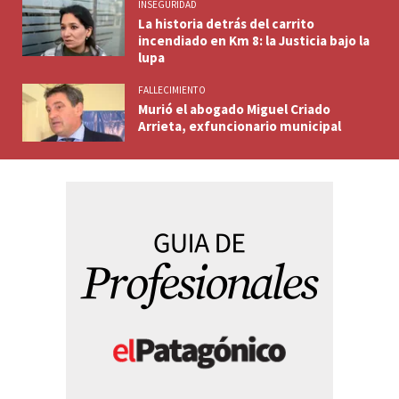
INSEGURIDAD
La historia detrás del carrito
incendiado en Km 8: la Justicia bajo la
lupa
FALLECIMIENTO
Murió el abogado Miguel Criado
Arrieta, exfuncionario municipal