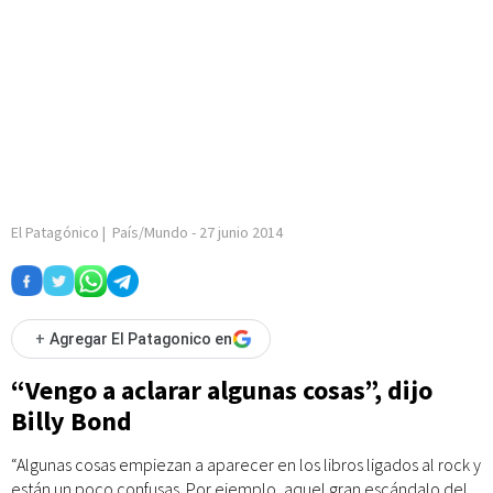
El Patagónico
|
País/Mundo
-
27 junio 2014
+
Agregar El Patagonico en
“Vengo a aclarar algunas cosas”, dijo
Billy Bond
“Algunas cosas empiezan a aparecer en los libros ligados al rock y
están un poco confusas. Por ejemplo, aquel gran escándalo del