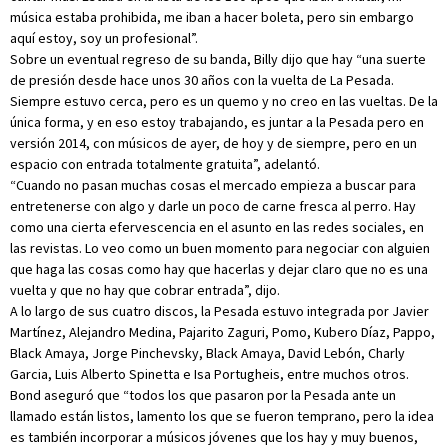
música estaba prohibida, me iban a hacer boleta, pero sin embargo
aquí estoy, soy un profesional”.
Sobre un eventual regreso de su banda, Billy dijo que hay “una suerte
de presión desde hace unos 30 años con la vuelta de La Pesada.
Siempre estuvo cerca, pero es un quemo y no creo en las vueltas. De la
única forma, y en eso estoy trabajando, es juntar a la Pesada pero en
versión 2014, con músicos de ayer, de hoy y de siempre, pero en un
espacio con entrada totalmente gratuita”, adelantó.
“Cuando no pasan muchas cosas el mercado empieza a buscar para
entretenerse con algo y darle un poco de carne fresca al perro. Hay
como una cierta efervescencia en el asunto en las redes sociales, en
las revistas. Lo veo como un buen momento para negociar con alguien
que haga las cosas como hay que hacerlas y dejar claro que no es una
vuelta y que no hay que cobrar entrada”, dijo.
A lo largo de sus cuatro discos, la Pesada estuvo integrada por Javier
Martínez, Alejandro Medina, Pajarito Zaguri, Pomo, Kubero Díaz, Pappo,
Black Amaya, Jorge Pinchevsky, Black Amaya, David Lebón, Charly
Garcia, Luis Alberto Spinetta e Isa Portugheis, entre muchos otros.
Bond aseguró que “todos los que pasaron por la Pesada ante un
llamado están listos, lamento los que se fueron temprano, pero la idea
es también incorporar a músicos jóvenes que los hay y muy buenos,