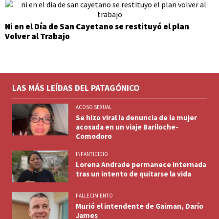
Ni en el Día de San Cayetano se restituyó el plan
Volver al Trabajo
LAS MÁS LEÍDAS DEL PATAGÓNICO
ACOSO SEXUAL
Se hizo viral la denuncia de la mujer
acosada en un viaje Bariloche-
Comodoro
INFANTICIDIO
Lorena Andrade permanece internada
tras un intento de quitarse la vida
FALLECIMIENTO
Murió el intendente de Gaiman, Darío
James