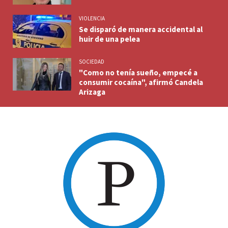
VIOLENCIA
Se disparó de manera accidental al
huir de una pelea
SOCIEDAD
"Como no tenía sueño, empecé a
consumir cocaína", afirmó Candela
Arizaga