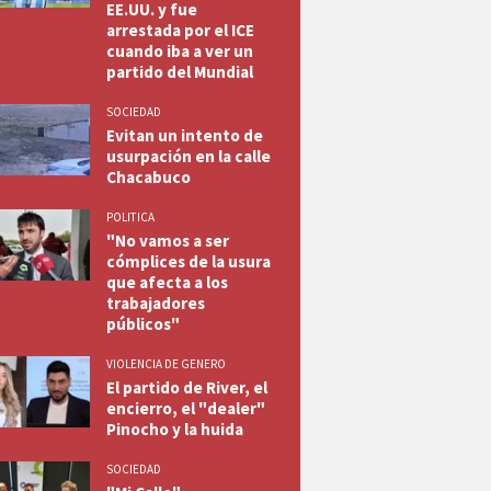
EE.UU. y fue
arrestada por el ICE
cuando iba a ver un
partido del Mundial
SOCIEDAD
Evitan un intento de
usurpación en la calle
Chacabuco
POLITICA
"No vamos a ser
cómplices de la usura
que afecta a los
trabajadores
públicos"
VIOLENCIA DE GENERO
El partido de River, el
encierro, el "dealer"
Pinocho y la huida
SOCIEDAD