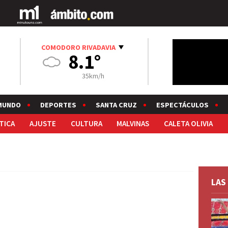
COMODORO RIVADAVIA
8.1°
35km/h
MUNDO
DEPORTES
SANTA CRUZ
ESPECTÁCULOS
TICA
AJUSTE
CULTURA
MALVINAS
CALETA OLIVIA
LAS