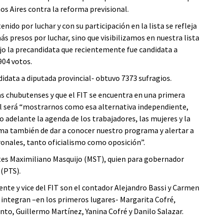
os Aires contra la reforma previsional.
ido por luchar y con su participación en la lista se refleja
ás presos por luchar, sino que visibilizamos en nuestra lista
dijo la precandidata que recientemente fue candidata a
904 votos.
idata a diputada provincial- obtuvo 7373 sufragios.
s chubutenses y que el FIT se encuentra en una primera
ral será “mostrarnos como esa alternativa independiente,
o adelante la agenda de los trabajadores, las mujeres y la
ma también de dar a conocer nuestro programa y alertar a
ronales, tanto oficialismo como oposición”.
es Maximiliano Masquijo (MST), quien para gobernador
(PTS).
nte y vice del FIT son el contador Alejandro Bassi y Carmen
a integran –en los primeros lugares- Margarita Cofré,
into, Guillermo Martínez, Yanina Cofré y Danilo Salazar.