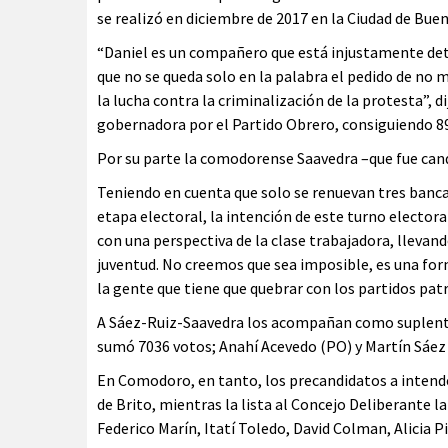
se realizó en diciembre de 2017 en la Ciudad de Buen
“Daniel es un compañero que está injustamente deten
que no se queda solo en la palabra el pedido de no m
la lucha contra la criminalización de la protesta”, 
gobernadora por el Partido Obrero, consiguiendo 8
Por su parte la comodorense Saavedra –que fue cand
Teniendo en cuenta que solo se renuevan tres banca
etapa electoral, la intención de este turno electo
con una perspectiva de la clase trabajadora, llevand
juventud. No creemos que sea imposible, es una for
la gente que tiene que quebrar con los partidos pat
A Sáez-Ruiz-Saavedra los acompañan como suplent
sumó 7036 votos; Anahí Acevedo (PO) y Martín Sáez 
En Comodoro, en tanto, los precandidatos a intende
de Brito, mientras la lista al Concejo Deliberante l
Federico Marín, Itatí Toledo, David Colman, Alicia P