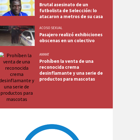
Brutal asesinato de un
futbolista de Selección: lo
atacaron a metros de su casa
ACOSO SEXUAL
Pasajero realizó exhibiciones
obscenas en un colectivo
ANMAT
Prohíben la venta de una
reconocida crema
desinflamante y una serie de
productos para mascotas