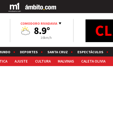
COMODORO RIVADAVIA
8.9°
16km/h
MUNDO
DEPORTES
SANTA CRUZ
ESPECTÁCULOS
TICA
AJUSTE
CULTURA
MALVINAS
CALETA OLIVIA