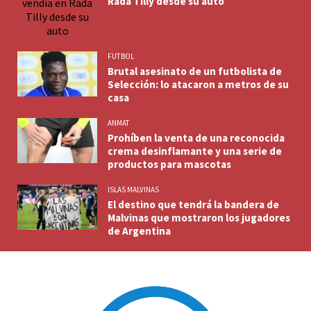
Rada Tilly desde su auto
FUTBOL
Brutal asesinato de un futbolista de
Selección: lo atacaron a metros de su
casa
ANMAT
Prohíben la venta de una reconocida
crema desinflamante y una serie de
productos para mascotas
ISLAS MALVINAS
El destino que tendrá la bandera de
Malvinas que mostraron los jugadores
de Argentina