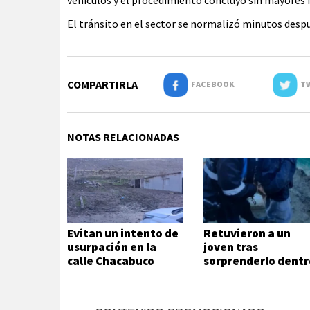
El tránsito en el sector se normalizó minutos despu
COMPARTIRLA
FACEBOOK
TW
NOTAS RELACIONADAS
Evitan un intento de
Retuvieron a un
usurpación en la
joven tras
calle Chacabuco
sorprenderlo dentr
de una vivienda