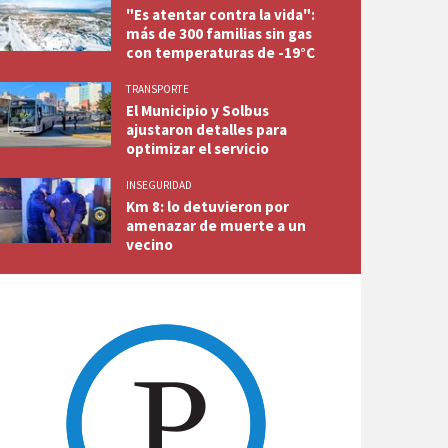
"Es atentar contra la vida":
más de 300 familias sin gas
con temperaturas de -19°C
TRANSPORTE
El Municipio y Solbus
ajustaron detalles para
optimizar el servicio
INSEGURIDAD
Km 8: lo detuvieron por
amenazar de muerte a un
vecino