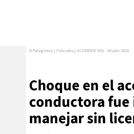
El Patagónico
|
Policiales
|
ACCIDENTE VIAL
-
03 julio 2026
Choque en el ac
conductora fue 
manejar sin lice