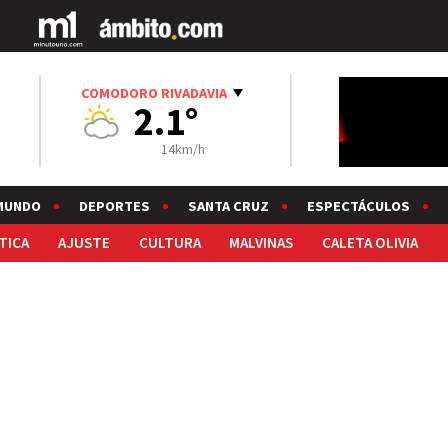
COMODORO RIVADAVIA
2.1°
14km/h
MUNDO
DEPORTES
SANTA CRUZ
ESPECTÁCULOS
TICA
AJUSTE
CULTURA
MALVINAS
CALETA OLIVIA