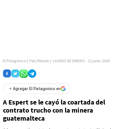
El Patagónico
|
País/Mundo
|
LAVADO DE DINERO
-
22 junio 2026
+
Agregar El Patagonico en
A Espert se le cayó la coartada del
contrato trucho con la minera
guatemalteca