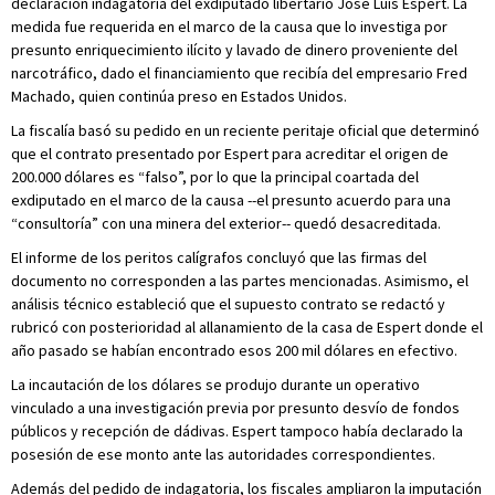
declaración indagatoria del exdiputado libertario José Luis Espert. La
medida fue requerida en el marco de la causa que lo investiga por
presunto enriquecimiento ilícito y lavado de dinero proveniente del
narcotráfico, dado el financiamiento que recibía del empresario Fred
Machado, quien continúa preso en Estados Unidos.
La fiscalía basó su pedido en un reciente peritaje oficial que determinó
que el contrato presentado por Espert para acreditar el origen de
200.000 dólares es “falso”, por lo que la principal coartada del
exdiputado en el marco de la causa --el presunto acuerdo para una
“consultoría” con una minera del exterior-- quedó desacreditada.
El informe de los peritos calígrafos concluyó que las firmas del
documento no corresponden a las partes mencionadas. Asimismo, el
análisis técnico estableció que el supuesto contrato se redactó y
rubricó con posterioridad al allanamiento de la casa de Espert donde el
año pasado se habían encontrado esos 200 mil dólares en efectivo.
La incautación de los dólares se produjo durante un operativo
vinculado a una investigación previa por presunto desvío de fondos
públicos y recepción de dádivas. Espert tampoco había declarado la
posesión de ese monto ante las autoridades correspondientes.
Además del pedido de indagatoria, los fiscales ampliaron la imputación