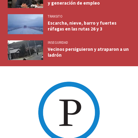
y generación de empleo
TRANSITO
Escarcha, nieve, barro y fuertes
ráfagas en las rutas 26 y 3
INSEGURIDAD
Vecinos persiguieron y atraparon a un
ladrón