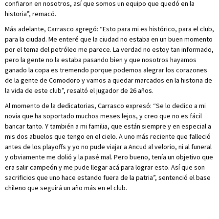
confiaron en nosotros, así que somos un equipo que quedó en la
historia”, remacó.
Más adelante, Carrasco agregó: “Esto para mi es histórico, para el club,
para la ciudad. Me enteré que la ciudad no estaba en un buen momento
por el tema del petróleo me parece. La verdad no estoy tan informado,
pero la gente no la estaba pasando bien y que nosotros hayamos
ganado la copa es tremendo porque podemos alegrar los corazones
de la gente de Comodoro y vamos a quedar marcados en la historia de
la vida de este club”, resaltó el jugador de 26 años.
Al momento de la dedicatorias, Carrasco expresó: “Se lo dedico a mi
novia que ha soportado muchos meses lejos, y creo que no es fácil
bancar tanto. Y también a mi familia, que están siempre y en especial a
mis dos abuelos que tengo en el cielo. A uno más reciente que falleció
antes de los playoffs y yo no pude viajar a Ancud al velorio, ni al funeral
y obviamente me dolió y la pasé mal. Pero bueno, tenía un objetivo que
era salir campeón y me pude llegar acá para lograr esto. Así que son
sacrificios que uno hace estando fuera de la patria”, sentenció el base
chileno que seguirá un año más en el club.