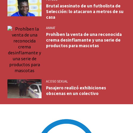
Brutal asesinato de un futbolista de
Selección: lo atacaron a metros de su
casa
ANMAT
Prohíben la venta de una reconocida
crema desinflamante y una serie de
productos para mascotas
ACOSO SEXUAL
Pasajero realizó exhibiciones
obscenas en un colectivo