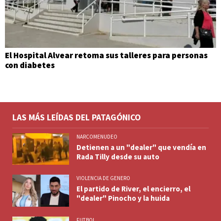
El Hospital Alvear retoma sus talleres para personas
con diabetes
LAS MÁS LEÍDAS DEL PATAGÓNICO
NARCOMENUDEO
Detienen a un "dealer" que vendía en
Rada Tilly desde su auto
VIOLENCIA DE GENERO
El partido de River, el encierro, el
"dealer" Pinocho y la huida
FUTBOL