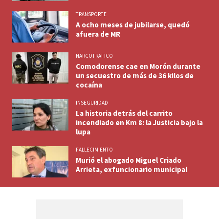
TRANSPORTE
A ocho meses de jubilarse, quedó
afuera de MR
NARCOTRAFICO
Comodorense cae en Morón durante
un secuestro de más de 36 kilos de
cocaína
INSEGURIDAD
La historia detrás del carrito
incendiado en Km 8: la Justicia bajo la
lupa
FALLECIMIENTO
Murió el abogado Miguel Criado
Arrieta, exfuncionario municipal