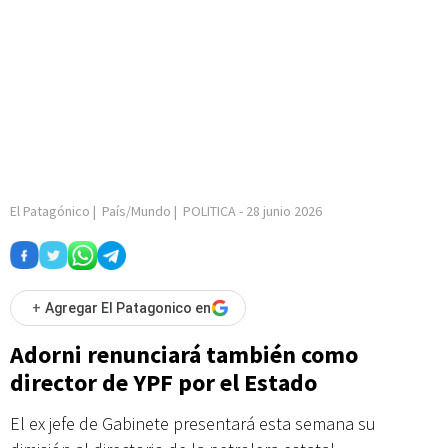
El Patagónico
|
País/Mundo
|
POLITICA
-
28 junio 2026
+
Agregar El Patagonico en
Adorni renunciará también como
director de YPF por el Estado
El ex jefe de Gabinete presentará esta semana su