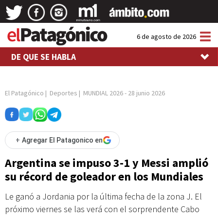
Tog
6 de agosto de 2026
nav
DE QUE SE HABLA
El Patagónico
|
Deportes
|
MUNDIAL 2026
-
28 junio 2026
+
Agregar El Patagonico en
Argentina se impuso 3-1 y Messi amplió
su récord de goleador en los Mundiales
Le ganó a Jordania por la última fecha de la zona J. El
próximo viernes se las verá con el sorprendente Cabo