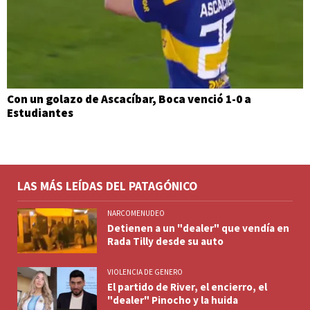
Con un golazo de Ascacíbar, Boca venció 1-0 a
Estudiantes
LAS MÁS LEÍDAS DEL PATAGÓNICO
NARCOMENUDEO
Detienen a un "dealer" que vendía en
Rada Tilly desde su auto
VIOLENCIA DE GENERO
El partido de River, el encierro, el
"dealer" Pinocho y la huida