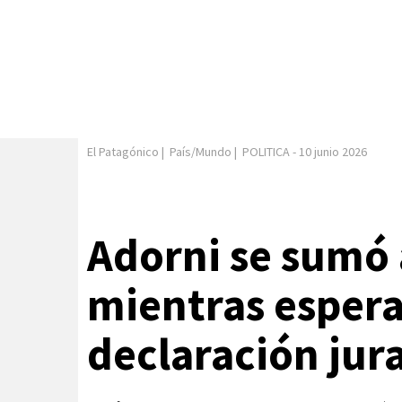
El Patagónico
|
País/Mundo
|
POLITICA
-
10 junio 2026
Adorni se sumó 
mientras espera
declaración jur