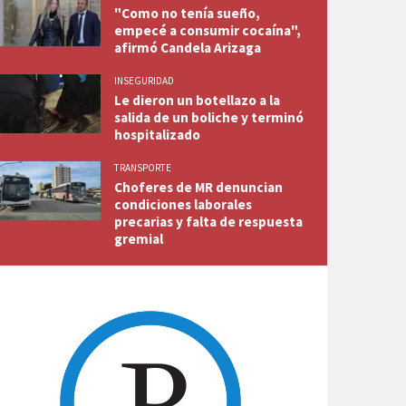
"Como no tenía sueño,
empecé a consumir cocaína",
afirmó Candela Arizaga
INSEGURIDAD
Le dieron un botellazo a la
salida de un boliche y terminó
hospitalizado
TRANSPORTE
Choferes de MR denuncian
condiciones laborales
precarias y falta de respuesta
gremial