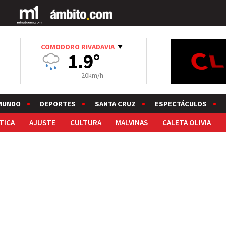
COMODORO RIVADAVIA
1.9°
20km/h
MUNDO
DEPORTES
SANTA CRUZ
ESPECTÁCULOS
TICA
AJUSTE
CULTURA
MALVINAS
CALETA OLIVIA