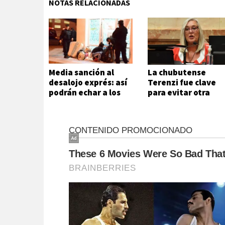
NOTAS RELACIONADAS
Media sanción al
La chubutense
desalojo exprés: así
Terenzi fue clave
podrán echar a los
para evitar otra
inquilinos morosos
especulación
inmobiliaria