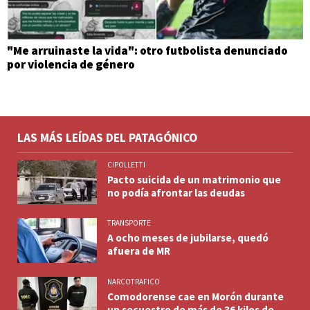
"Me arruinaste la vida": otro futbolista denunciado
por violencia de género
LAS MÁS LEÍDAS DEL PATAGÓNICO
CIPOLLETTI
Pacto suicida de un matrimonio que
no podía afrontar las deudas
TRANSPORTE
A ocho meses de jubilarse, quedó
afuera de MR
NARCOTRAFICO
Comodorense cae en Morón durante
un secuestro de más de 36 kilos de