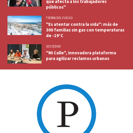
que afecta a los trabajadores
públicos"
TIERRA DEL FUEGO
"Es atentar contra la vida": más de
300 familias sin gas con temperaturas
de -19°C
SOCIEDAD
"Mi Calle", innovadora plataforma
para agilizar reclamos urbanos