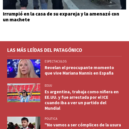
Irrumpió en la casa de su expareja y la amenazó con
un machete
LAS MÁS LEÍDAS DEL PATAGÓNICO
ESPECTACULOS
Revelan el preocupante momento
que vive Mariana Nannis en España
EEUU
Es argentina, trabaja como niñera en
EE.UU. y fue arrestada por el ICE
cuando iba a ver un partido del
Mundial
POLITICA
"No vamos a ser cómplices de la usura