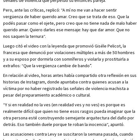
señales de violencia que perpetuó su entonces pareja.
Pero, ante las críticas, replicó: “A mí no me van a hacer sentir
vergüenza de haber querido amar. Creo que se trata de eso. Que la
podés pasar como el ojete, pero creo que no tiene nada de malo haber
querido amar. Quiero darles ese mensaje: hay que dar amor. Que no
nos saquen la ternura“.
Luego citó el video con la leyenda que promovió Giséle Pelicot, la
francesa que denunció por violaciones múltiples a más de 50 hombres
y a su esposo por dormirla con somníferos y violarla y prostituirla a
extraños: “Que la vergüenza cambie de bando”.
En relación al video, horas antes había compartido otra reflexión en sus
historias de Instagram, donde apuntaba contra quienes acusan a la
víctima por no haber registrado las señales de violencia machista a
pesar del preparamiento académico o cultural.
“Y si en realidad no la ves (en realidad ves y no ves) es porque es
realmente difícil que quien no tiene esos rasgos pueda imaginar que la
otra persona esté construyendo semejante arquitectura del daño por
detrás. Eso también duele porque te roban la inocencia“, apuntó.
Las acusaciones contra Levy se suscitaron la semana pasada, cuando