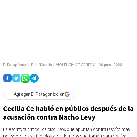
El Patagónico
|
País/Mundo
|
VIOLENCIA DE GENERO
-
30 junio 2026
+
Agregar El Patagonico en
Cecilia Ce habló en público después de la
acusación contra Nacho Levy
La escritora criticó los discursos que apuntan contra las víctimas
por sobre los victimarios y los tiempos que toman para realizar