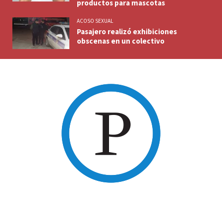
productos para mascotas
ACOSO SEXUAL
Pasajero realizó exhibiciones
obscenas en un colectivo