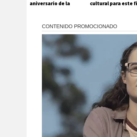
aniversario de la
cultural para este f
Independencia del
de semana
Estado Plurinacional
de Bolivia