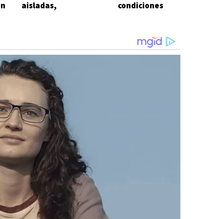
in
aisladas,
condiciones
chaparrones y
laborales precarias y
fuertes ráfagas
falta de respuesta
gremial