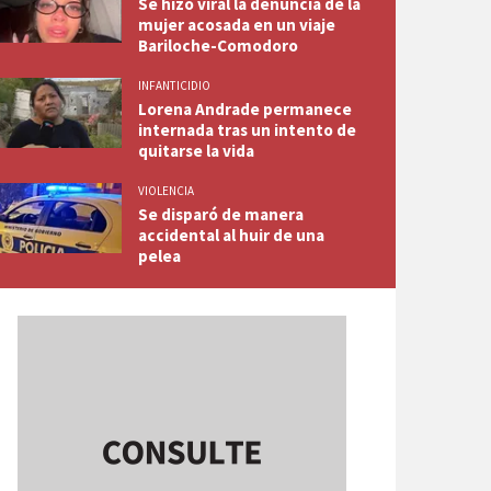
Se hizo viral la denuncia de la
mujer acosada en un viaje
Bariloche-Comodoro
INFANTICIDIO
Lorena Andrade permanece
internada tras un intento de
quitarse la vida
VIOLENCIA
Se disparó de manera
accidental al huir de una
pelea