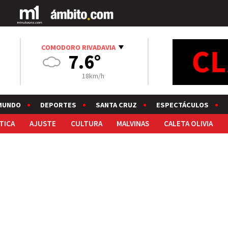
COMODORO RIVADAVIA
7.6°
18km/h
MUNDO
DEPORTES
SANTA CRUZ
ESPECTÁCULOS
TICA
AJUSTE
CULTURA
MALVINAS
CALETA OLIVIA