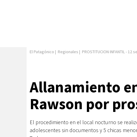
El Patagónico
|
Regionales
|
PROSTITUCION INFANTIL
-
12 s
Allanamiento en
Rawson por pros
El procedimiento en el local nocturno se reali
adolescentes sin documentos y 5 chicas menore