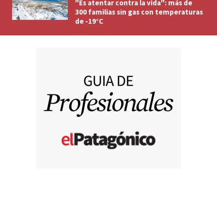
"Es atentar contra la vida": más de
300 familias sin gas con temperaturas
de -19°C