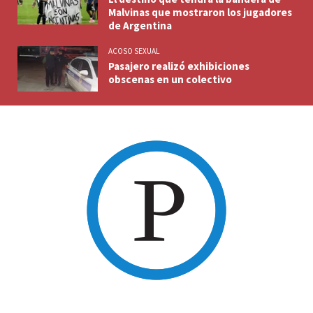
Malvinas que mostraron los jugadores
de Argentina
ACOSO SEXUAL
Pasajero realizó exhibiciones
obscenas en un colectivo