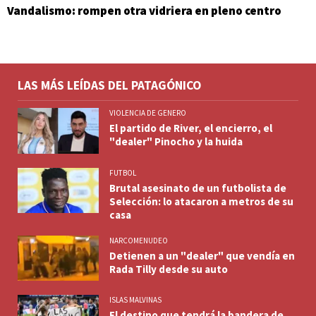
Vandalismo: rompen otra vidriera en pleno centro
LAS MÁS LEÍDAS DEL PATAGÓNICO
VIOLENCIA DE GENERO
El partido de River, el encierro, el
"dealer" Pinocho y la huida
FUTBOL
Brutal asesinato de un futbolista de
Selección: lo atacaron a metros de su
casa
NARCOMENUDEO
Detienen a un "dealer" que vendía en
Rada Tilly desde su auto
ISLAS MALVINAS
El destino que tendrá la bandera de