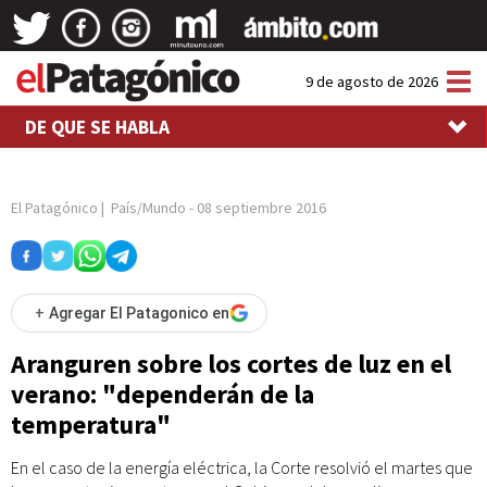
Tog
9 de agosto de 2026
nav
DE QUE SE HABLA
El Patagónico
|
País/Mundo
-
08 septiembre 2016
+
Agregar El Patagonico en
Aranguren sobre los cortes de luz en el
verano: "dependerán de la
temperatura"
En el caso de la energía eléctrica, la Corte resolvió el martes que