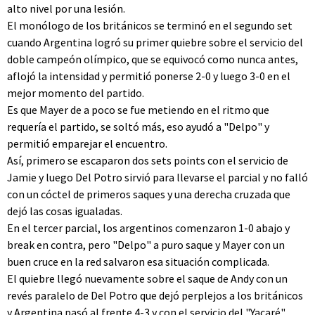
alto nivel por una lesión.
El monólogo de los británicos se terminó en el segundo set
cuando Argentina logró su primer quiebre sobre el servicio del
doble campeón olímpico, que se equivocó como nunca antes,
aflojó la intensidad y permitió ponerse 2-0 y luego 3-0 en el
mejor momento del partido.
Es que Mayer de a poco se fue metiendo en el ritmo que
requería el partido, se soltó más, eso ayudó a "Delpo" y
permitió emparejar el encuentro.
Así, primero se escaparon dos sets points con el servicio de
Jamie y luego Del Potro sirvió para llevarse el parcial y no falló
con un cóctel de primeros saques y una derecha cruzada que
dejó las cosas igualadas.
En el tercer parcial, los argentinos comenzaron 1-0 abajo y
break en contra, pero "Delpo" a puro saque y Mayer con un
buen cruce en la red salvaron esa situación complicada.
El quiebre llegó nuevamente sobre el saque de Andy con un
revés paralelo de Del Potro que dejó perplejos a los británicos
y Argentina pasó al frente 4-3 y con el servicio del "Yacaré"