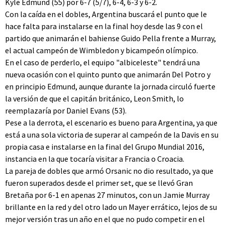
Kyle Edmund (55) por 6-7 (5/7), 6-4, 6-3 y 6-2.
Con la caída en el dobles, Argentina buscará el punto que le
hace falta para instalarse en la final hoy desde las 9 con el
partido que animarán el bahiense Guido Pella frente a Murray,
el actual campeón de Wimbledon y bicampeón olímpico.
En el caso de perderlo, el equipo "albiceleste" tendrá una
nueva ocasión con el quinto punto que animarán Del Potro y
en principio Edmund, aunque durante la jornada circuló fuerte
la versión de que el capitán británico, Leon Smith, lo
reemplazaría por Daniel Evans (53).
Pese a la derrota, el escenario es bueno para Argentina, ya que
está a una sola victoria de superar al campeón de la Davis en su
propia casa e instalarse en la final del Grupo Mundial 2016,
instancia en la que tocaría visitar a Francia o Croacia.
La pareja de dobles que armó Orsanic no dio resultado, ya que
fueron superados desde el primer set, que se llevó Gran
Bretaña por 6-1 en apenas 27 minutos, con un Jamie Murray
brillante en la red y del otro lado un Mayer errático, lejos de su
mejor versión tras un año en el que no pudo competir en el