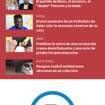
El partido de River, el encierro, el
"dealer" Pinocho y la huida
FUTBOL
Brutal asesinato de un futbolista de
Selección: lo atacaron a metros de su
casa
ANMAT
Prohíben la venta de una reconocida
crema desinflamante y una serie de
productos para mascotas
ACOSO SEXUAL
Pasajero realizó exhibiciones
obscenas en un colectivo