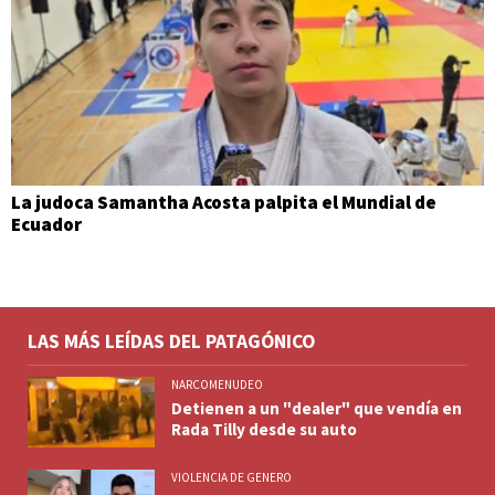
La judoca Samantha Acosta palpita el Mundial de
Ecuador
LAS MÁS LEÍDAS DEL PATAGÓNICO
NARCOMENUDEO
Detienen a un "dealer" que vendía en
Rada Tilly desde su auto
VIOLENCIA DE GENERO