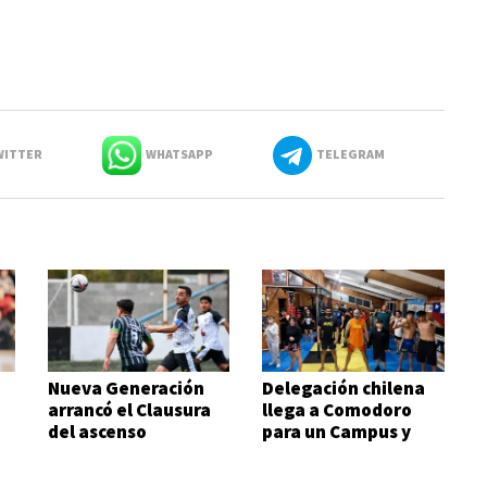
ITTER
WHATSAPP
TELEGRAM
o
Nueva Generación
Delegación chilena
arrancó el Clausura
llega a Comodoro
del ascenso
para un Campus y
ganándole al
peleará en el CFC XI
campeón