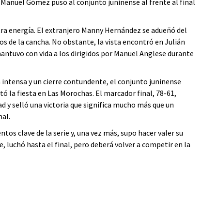
e Manuel Gómez puso al conjunto juninense al frente al final
otra energía. El extranjero Manny Hernández se adueñó del
s de la cancha. No obstante, la vista encontró en Julián
mantuvo con vida a los dirigidos por Manuel Anglese durante
 intensa y un cierre contundente, el conjunto juninense
ó la fiesta en Las Morochas. El marcador final, 78-61,
ad y selló una victoria que significa mucho más que un
nal.
s clave de la serie y, una vez más, supo hacer valer su
te, luchó hasta el final, pero deberá volver a competir en la