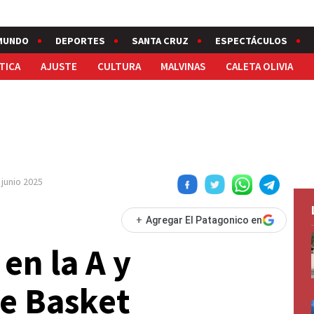
MUNDO
DEPORTES
SANTA CRUZ
ESPECTÁCULOS
TICA
AJUSTE
CULTURA
MALVINAS
CALETA OLIVIA
 junio 2025
+
Agregar El Patagonico en
en la A y
e Basket