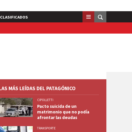
CLASIFICADOS
LAS MÁS LEÍDAS DEL PATAGÓNICO
CIPOLLETTI
Pacto suicida de un
matrimonio que no podía
afrontar las deudas
TRANSPORTE