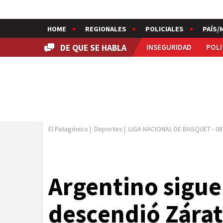
HOME
REGIONALES
POLICIALES
PAÍS/
DE QUE SE HABLA
INSEGURIDAD
POLI
El Patagónico
|
Deportes
|
LIGA NACIONAL DE BASQUET
-
08
Argentino sigue 
descendió Zárat