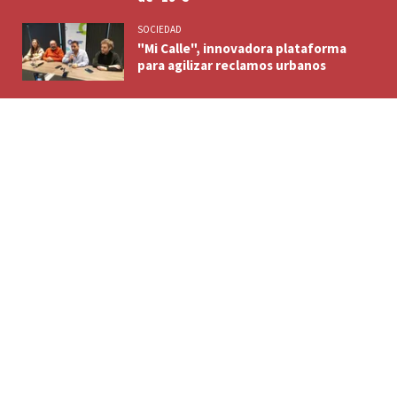
SOCIEDAD
"Mi Calle", innovadora plataforma
para agilizar reclamos urbanos