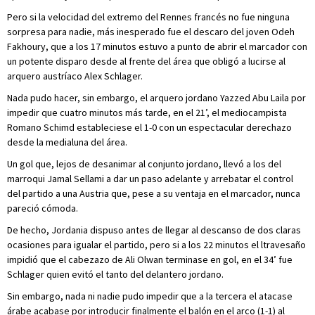
Pero si la velocidad del extremo del Rennes francés no fue ninguna
sorpresa para nadie, más inesperado fue el descaro del joven Odeh
Fakhoury, que a los 17 minutos estuvo a punto de abrir el marcador con
un potente disparo desde al frente del área que obligó a lucirse al
arquero austríaco Alex Schlager.
Nada pudo hacer, sin embargo, el arquero jordano Yazzed Abu Laila por
impedir que cuatro minutos más tarde, en el 21’, el mediocampista
Romano Schimd estableciese el 1-0 con un espectacular derechazo
desde la medialuna del área.
Un gol que, lejos de desanimar al conjunto jordano, llevó a los del
marroqui Jamal Sellami a dar un paso adelante y arrebatar el control
del partido a una Austria que, pese a su ventaja en el marcador, nunca
pareció cómoda.
De hecho, Jordania dispuso antes de llegar al descanso de dos claras
ocasiones para igualar el partido, pero si a los 22 minutos el ltravesaño
impidió que el cabezazo de Ali Olwan terminase en gol, en el 34’ fue
Schlager quien evitó el tanto del delantero jordano.
Sin embargo, nada ni nadie pudo impedir que a la tercera el atacase
árabe acabase por introducir finalmente el balón en el arco (1-1) al