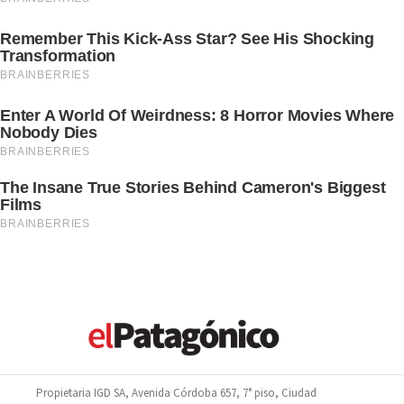
Propietaria IGD SA, Avenida Córdoba 657, 7° piso, Ciudad