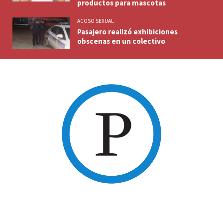
productos para mascotas
ACOSO SEXUAL
Pasajero realizó exhibiciones
obscenas en un colectivo