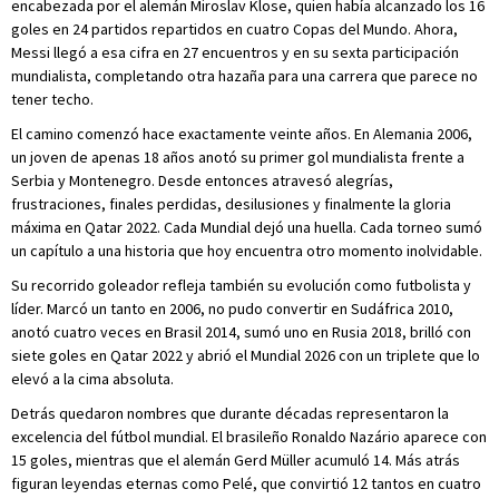
encabezada por el alemán Miroslav Klose, quien había alcanzado los 16
goles en 24 partidos repartidos en cuatro Copas del Mundo. Ahora,
Messi llegó a esa cifra en 27 encuentros y en su sexta participación
mundialista, completando otra hazaña para una carrera que parece no
tener techo.
El camino comenzó hace exactamente veinte años. En Alemania 2006,
un joven de apenas 18 años anotó su primer gol mundialista frente a
Serbia y Montenegro. Desde entonces atravesó alegrías,
frustraciones, finales perdidas, desilusiones y finalmente la gloria
máxima en Qatar 2022. Cada Mundial dejó una huella. Cada torneo sumó
un capítulo a una historia que hoy encuentra otro momento inolvidable.
Su recorrido goleador refleja también su evolución como futbolista y
líder. Marcó un tanto en 2006, no pudo convertir en Sudáfrica 2010,
anotó cuatro veces en Brasil 2014, sumó uno en Rusia 2018, brilló con
siete goles en Qatar 2022 y abrió el Mundial 2026 con un triplete que lo
elevó a la cima absoluta.
Detrás quedaron nombres que durante décadas representaron la
excelencia del fútbol mundial. El brasileño Ronaldo Nazário aparece con
15 goles, mientras que el alemán Gerd Müller acumuló 14. Más atrás
figuran leyendas eternas como Pelé, que convirtió 12 tantos en cuatro