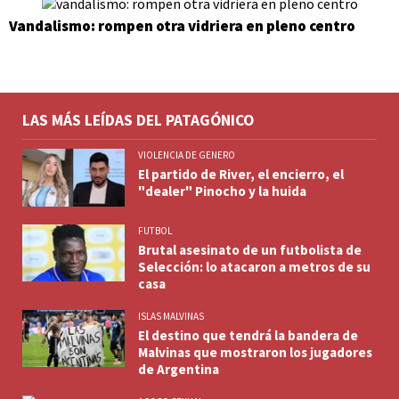
Vandalismo: rompen otra vidriera en pleno centro
LAS MÁS LEÍDAS DEL PATAGÓNICO
VIOLENCIA DE GENERO
El partido de River, el encierro, el
"dealer" Pinocho y la huida
FUTBOL
Brutal asesinato de un futbolista de
Selección: lo atacaron a metros de su
casa
ISLAS MALVINAS
El destino que tendrá la bandera de
Malvinas que mostraron los jugadores
de Argentina