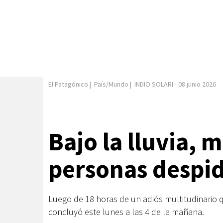
El Patagónico
|
País/Mundo
|
INDIO SOLARI
-
08 junio 2026
Bajo la lluvia, 
personas despid
Luego de 18 horas de un adiós multitudinario qu
concluyó este lunes a las 4 de la mañana.