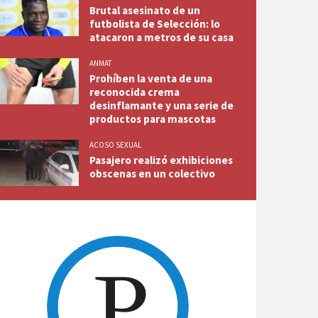
Brutal asesinato de un
futbolista de Selección: lo
atacaron a metros de su casa
ANMAT
Prohíben la venta de una
reconocida crema
desinflamante y una serie de
productos para mascotas
ACOSO SEXUAL
Pasajero realizó exhibiciones
obscenas en un colectivo