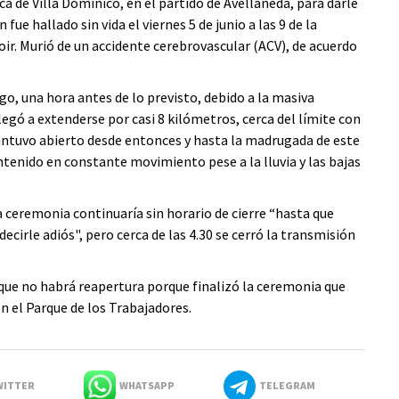
a de Villa Domínico, en el partido de Avellaneda, para darle
fue hallado sin vida el viernes 5 de junio a las 9 de la
oir. Murió de un accidente cerebrovascular (ACV), de acuerdo
o, una hora antes de lo previsto, debido a la masiva
egó a extenderse por casi 8 kilómetros, cerca del límite con
mantuvo abierto desde entonces y hasta la madrugada de este
ntenido en constante movimiento pese a la lluvia y las bajas
 ceremonia continuaría sin horario de cierre “hasta que
ecirle adiós", pero cerca de las 4.30 se cerró la transmisión
 que no habrá reapertura porque finalizó la ceremonia que
 en el Parque de los Trabajadores.
ITTER
WHATSAPP
TELEGRAM