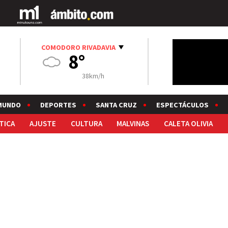
COMODORO RIVADAVIA
8°
38km/h
MUNDO
DEPORTES
SANTA CRUZ
ESPECTÁCULOS
TICA
AJUSTE
CULTURA
MALVINAS
CALETA OLIVIA