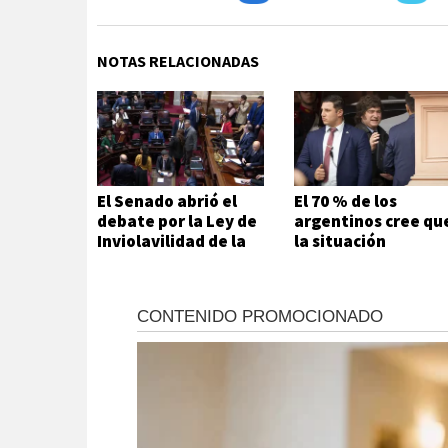
NOTAS RELACIONADAS
El Senado abrió el
El 70 % de los
debate por la Ley de
argentinos cree qu
Inviolavilidad de la
la situación
Propiedad Privada
económica es mala