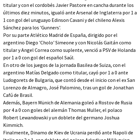
titular y con el cordobés Javier Pastore en cancha durante los
últimos diez minutos, igualó ante Arsenal de Inglaterra por 1 a
1 con gol del uruguayo Edinson Cavani y del chileno Alexis
Sánchez para los 'Gunners'.
Por su parte Atlético Madrid de España, dirigido por el
argentino Diego 'Cholo' Simeone y con Nicolás Gaitán como
titular y Angel Correa como suplente, venció a PSV de Holanda
por 1 a 0 con gol del español Saúl.
En otro de los juegos de la jornada Basilea de Suiza, con el
argentino Matías Delgado como titular, cayó por 1 a 0 ante
Ludogorets de Bulgaria, que contó desde el inicio con el ex San
Lorenzo de Almagro, José Palomino, tras un gol de Jonathan
Cafú de Brasil.
Además, Bayern Münich de Alemania goleó a Rostov de Rusia
por 4 a 0 con goles del alemán Thomas Muller, el polaco
Robert Lewandowski y un doblete del germano Joshua
Kimmich.
Finalmente, Dinamo de Kiev de Ucrania perdió ante Napoli de