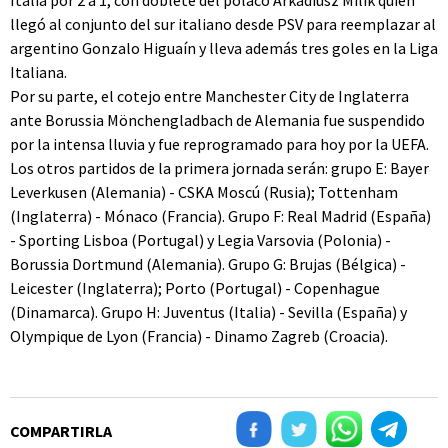
Italia por 2 a 1, con doblete del polaco Arkadiusz Milik quien
llegó al conjunto del sur italiano desde PSV para reemplazar al
argentino Gonzalo Higuaín y lleva además tres goles en la Liga
Italiana.
Por su parte, el cotejo entre Manchester City de Inglaterra
ante Borussia Mönchengladbach de Alemania fue suspendido
por la intensa lluvia y fue reprogramado para hoy por la UEFA.
Los otros partidos de la primera jornada serán: grupo E: Bayer
Leverkusen (Alemania) - CSKA Moscú (Rusia); Tottenham
(Inglaterra) - Mónaco (Francia). Grupo F: Real Madrid (España)
- Sporting Lisboa (Portugal) y Legia Varsovia (Polonia) -
Borussia Dortmund (Alemania). Grupo G: Brujas (Bélgica) -
Leicester (Inglaterra); Porto (Portugal) - Copenhague
(Dinamarca). Grupo H: Juventus (Italia) - Sevilla (España) y
Olympique de Lyon (Francia) - Dinamo Zagreb (Croacia).
COMPARTIRLA