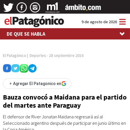
Tog
9 de agosto de 2026
nav
DE QUE SE HABLA
El Patagónico
|
Deportes
-
28 septiembre 2016
+
Agregar El Patagonico en
Bauza convocó a Maidana para el partido
del martes ante Paraguay
El defensor de River Jonatan Maidana regresará así al
Seleccionado argentino después de participar en junio último en
la Copa América.