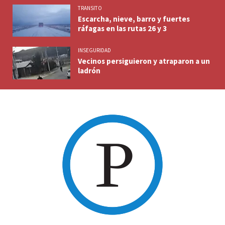
TRANSITO
Escarcha, nieve, barro y fuertes
ráfagas en las rutas 26 y 3
INSEGURIDAD
Vecinos persiguieron y atraparon a un
ladrón