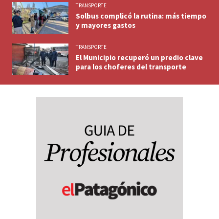
TRANSPORTE
Solbus complicó la rutina: más tiempo
y mayores gastos
TRANSPORTE
El Municipio recuperó un predio clave
para los choferes del transporte