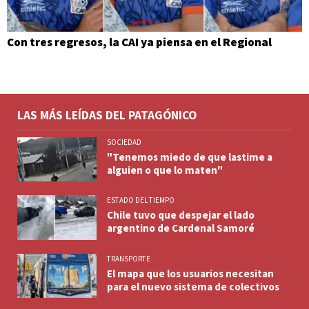
Con tres regresos, la CAI ya piensa en el Regional
LAS MÁS LEÍDAS DEL PATAGÓNICO
SOCIEDAD
"Tenemos miedo de que lastime a
alguien o que lo maten"
ESTADO DEL TIEMPO
Chile tuvo que despejar el lado
argentino de Cardenal Samoré
TRANSPORTE
El mapa que los usuarios necesitan
para el nuevo sistema de colectivos