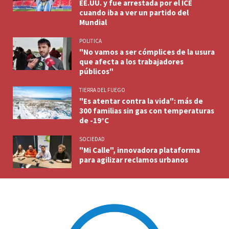
EE.UU. y fue arrestada por el ICE
cuando iba a ver un partido del
Mundial
POLITICA
"No vamos a ser cómplices de la usura
que afecta a los trabajadores
públicos"
TIERRA DEL FUEGO
"Es atentar contra la vida": más de
300 familias sin gas con temperaturas
de -19°C
SOCIEDAD
"Mi Calle", innovadora plataforma
para agilizar reclamos urbanos