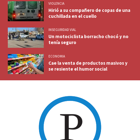
VIOLENCIA
Hirió a su compañero de copas de una
cuchillada en el cuello
INSEGURIDAD VIAL
Un motociclista borracho chocó y no
tenía seguro
ECONOMIA
Cae la venta de productos masivos y
se resiente el humor social