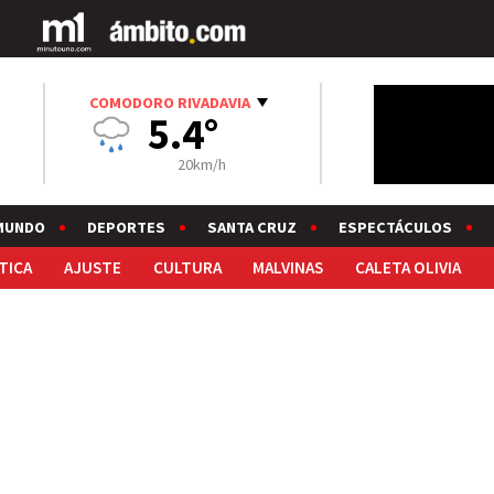
COMODORO RIVADAVIA
5.4°
20km/h
MUNDO
DEPORTES
SANTA CRUZ
ESPECTÁCULOS
TICA
AJUSTE
CULTURA
MALVINAS
CALETA OLIVIA