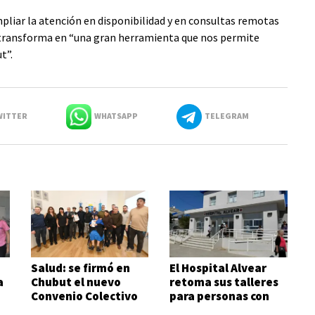
pliar la atención en disponibilidad y en consultas remotas
se transforma en “una gran herramienta que nos permite
t”.
ITTER
WHATSAPP
TELEGRAM
Salud: se firmó en
El Hospital Alvear
a
Chubut el nuevo
retoma sus talleres
Convenio Colectivo
para personas con
de Trabajo
diabetes