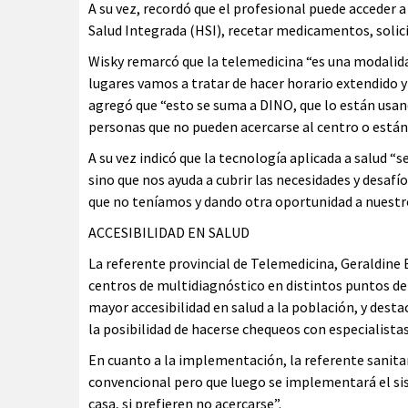
A su vez, recordó que el profesional puede acceder 
Salud Integrada (HSI), recetar medicamentos, solic
Wisky remarcó que la telemedicina “es una modalid
lugares vamos a tratar de hacer horario extendido y 
agregó que “esto se suma a DINO, que lo están usand
personas que no pueden acercarse al centro o están 
A su vez indicó que la tecnología aplicada a salud 
sino que nos ayuda a cubrir las necesidades y desaf
que no teníamos y dando otra oportunidad a nuestr
ACCESIBILIDAD EN SALUD
La referente provincial de Telemedicina, Geraldine 
centros de multidiagnóstico en distintos puntos de 
mayor accesibilidad en salud a la población, y dest
la posibilidad de hacerse chequeos con especialistas
En cuanto a la implementación, la referente sanita
convencional pero que luego se implementará el sis
casa, si prefieren no acercarse”.