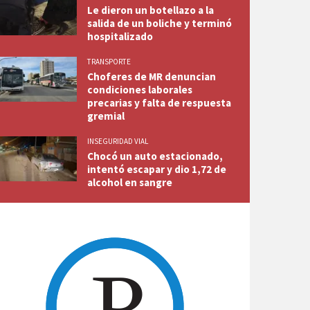
Le dieron un botellazo a la
salida de un boliche y terminó
hospitalizado
TRANSPORTE
Choferes de MR denuncian
condiciones laborales
precarias y falta de respuesta
gremial
INSEGURIDAD VIAL
Chocó un auto estacionado,
intentó escapar y dio 1,72 de
alcohol en sangre