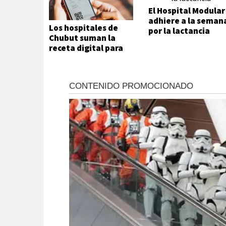
El Hospital Modular
adhiere a la seman
Los hospitales de
por la lactancia
Chubut suman la
receta digital para
agilizar el acceso a
medicamentos