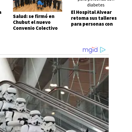
a
El Hospital Alvear
Salud: se firmó en
retoma sus talleres
Chubut el nuevo
para personas con
Convenio Colectivo
diabetes
de Trabajo