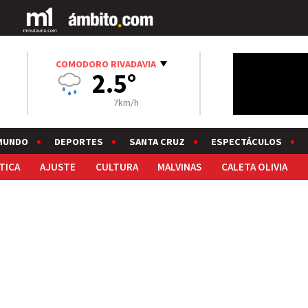
COMODORO RIVADAVIA
2.5°
7km/h
MUNDO
DEPORTES
SANTA CRUZ
ESPECTÁCULOS
TICA
AJUSTE
CULTURA
MALVINAS
CALETA OLIVIA