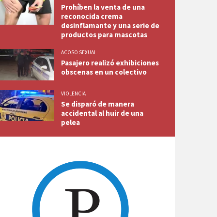
Prohíben la venta de una
reconocida crema
desinflamante y una serie de
productos para mascotas
ACOSO SEXUAL
Pasajero realizó exhibiciones
obscenas en un colectivo
VIOLENCIA
Se disparó de manera
accidental al huir de una
pelea