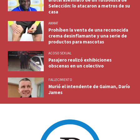
Selección: lo atacaron a metros de su
casa
ANMAT
Prohíben la venta de una reconocida
crema desinflamante y una serie de
productos para mascotas
ACOSO SEXUAL
Pasajero realizó exhibiciones
obscenas en un colectivo
FALLECIMIENTO
Murió el intendente de Gaiman, Darío
James