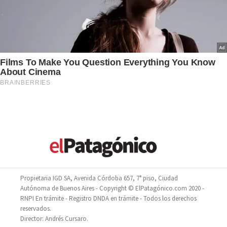
Propietaria IGD SA, Avenida Córdoba 657, 7° piso, Ciudad
Autónoma de Buenos Aires - Copyright © ElPatagónico.com 2020 -
RNPI En trámite - Registro DNDA en trámite - Todos los derechos
reservados.
Director: Andrés Cursaro.