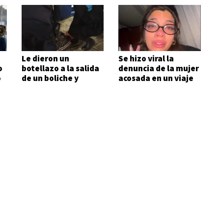
Le dieron un
Se hizo viral la
o
botellazo a la salida
denuncia de la mujer
o
de un boliche y
acosada en un viaje
terminó
Bariloche-Comodoro
hospitalizado