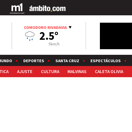
COMODORO RIVADAVIA
2.5°
5km/h
MUNDO
DEPORTES
SANTA CRUZ
ESPECTÁCULOS
TICA
AJUSTE
CULTURA
MALVINAS
CALETA OLIVIA