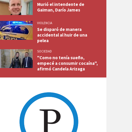
Murió el intendente de
Gaiman, Darío James
VIOLENCIA
Se disparó de manera
accidental al huir de una
pelea
SOCIEDAD
"Como no tenía sueño,
empecé a consumir cocaína",
afirmó Candela Arizaga