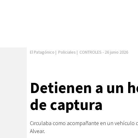
El Patagónico
|
Policiales
|
CONTROLES
-
26 junio 2026
Detienen a un 
de captura
Circulaba como acompañante en un vehículo que
Alvear.