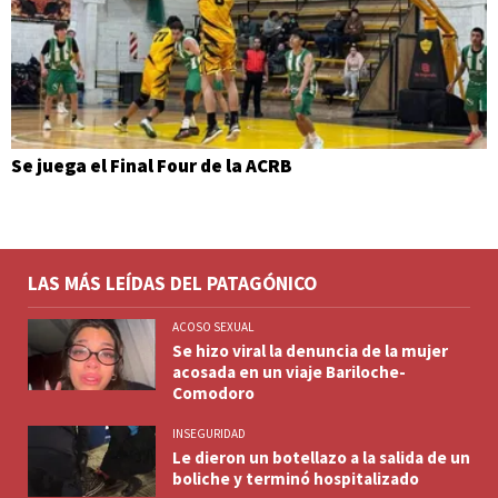
Se juega el Final Four de la ACRB
LAS MÁS LEÍDAS DEL PATAGÓNICO
ACOSO SEXUAL
Se hizo viral la denuncia de la mujer
acosada en un viaje Bariloche-
Comodoro
INSEGURIDAD
Le dieron un botellazo a la salida de un
boliche y terminó hospitalizado