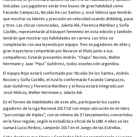
Volcadas. Los jugadores serán tres bases de gran habilidad como
Facundo Campazzo, Nicolás De Los Santos y José Vildoza que tendrán
que mostrar su talento y precisión en velocidad usando dribbling, pase
y tiros. Las chicas convocadas, Julieta Alé, Florencia Martínez y Sofía
Castillo, representarán al básquet femenino en esta edición y también
tendrán que mostrar sus habilidades en carrera. Los tríos se
completarán con una leyenda por equipo. Tres ex jugadores de elite y
gran trayectoria competirán por llevarse el título junto a sus
compañeros. Estarán presentes Andrés “Chapu” Nocioni, Walter
Herrmann y Juan “Pipa” Gutiérrez, todos exselección argentina.
El equipo Rojo estará conformado por: Nicolás De los Santos, Andrés
Nocioni y Sofía Castillo, el Azul lo conformarán Facundo Campazzo,
Juan Gutiérrez y Florencia Martínez y el Rosa estará integrado por
José Vildoza, Walter Herrmann y Julieta Alé.
En el Torneo de Habilidades de este año, participarán los cuatro
jugadores de la Liga Nacional 2017/18 con mejor ubicación en el rubro
“porcentaje de triples”, con un mínimo de 57 lanzamientos convertidos
en la fase regular, según la estadística oficial de la LNB. A ellos se les
sumará Lucio Redivo, campeón 2017 en el Juego de las Estrellas.