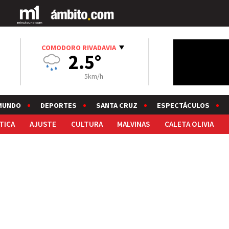
COMODORO RIVADAVIA
2.5°
5km/h
MUNDO
DEPORTES
SANTA CRUZ
ESPECTÁCULOS
TICA
AJUSTE
CULTURA
MALVINAS
CALETA OLIVIA