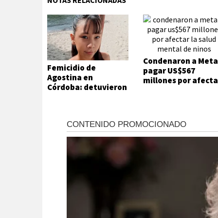
NOTAS RELACIONADAS
Condenaron a Meta
Femicidio de
pagar US$567
Agostina en
millones por afecta
Córdoba: detuvieron
la salud mental de
a dos inquilinos de
niños
Barrelier