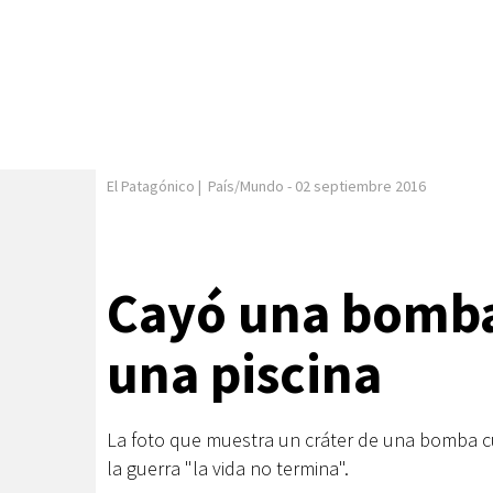
El Patagónico
|
País/Mundo
-
02 septiembre 2016
Cayó una bomba,
una piscina
La foto que muestra un cráter de una bomba cub
la guerra "la vida no termina".