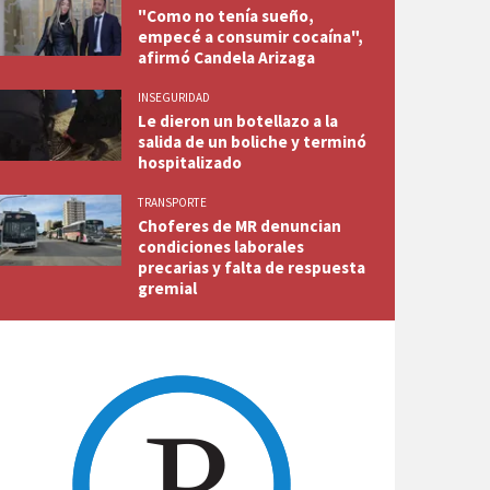
"Como no tenía sueño,
empecé a consumir cocaína",
afirmó Candela Arizaga
INSEGURIDAD
Le dieron un botellazo a la
salida de un boliche y terminó
hospitalizado
TRANSPORTE
Choferes de MR denuncian
condiciones laborales
precarias y falta de respuesta
gremial