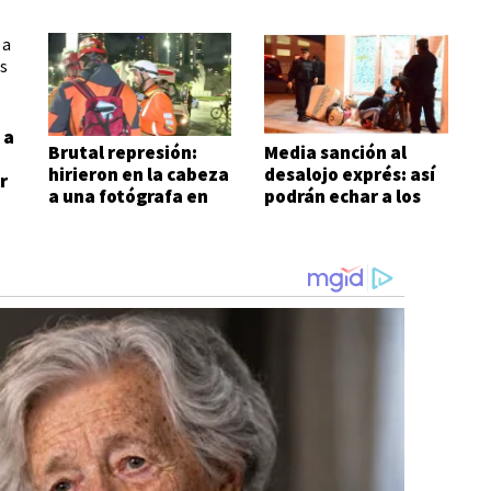
 a
Brutal represión:
Media sanción al
hirieron en la cabeza
desalojo exprés: así
r
a una fotógrafa en
podrán echar a los
las inmediaciones
inquilinos morosos
del Congreso